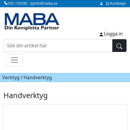
035-135590
info@maba.se
Kundvagn
Logga in
Verktyg / Handverktyg
Handverktyg