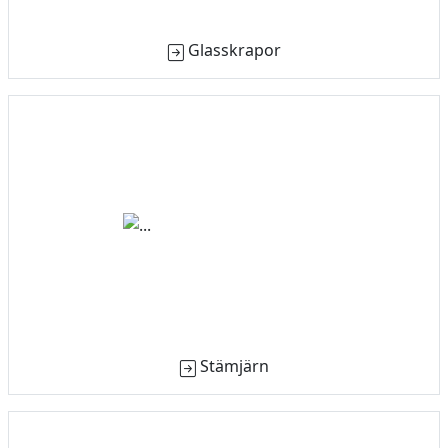
Glasskrapor
Stämjärn