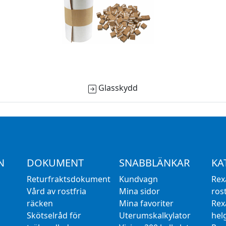
Glasskydd
N
DOKUMENT
SNABBLÄNKAR
KA
Returfraktsdokument
Kundvagn
Rex
Vård av rostfria
Mina sidor
rost
räcken
Mina favoriter
Rex
Skötselråd för
Uterumskalkylator
hel