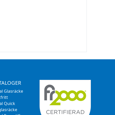
TALOGER
al Glasräcke
fritt
al Quick
glasräcke