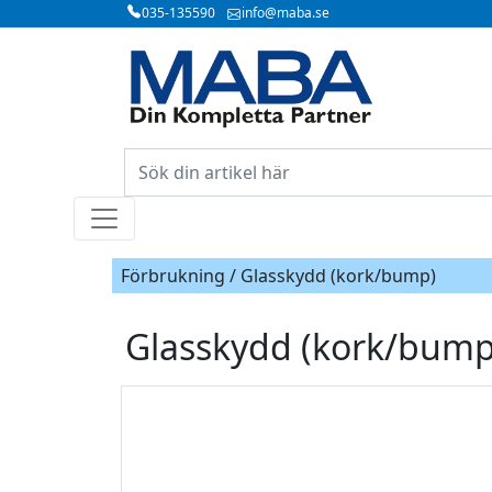
035-135590
info@maba.se
Förbrukning / Glasskydd (kork/bump)
Glasskydd (kork/bump