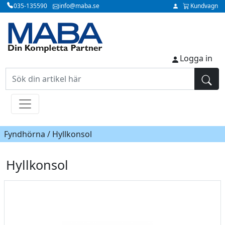
035-135590
info@maba.se
Kundvagn
Logga in
Fyndhörna / Hyllkonsol
Hyllkonsol