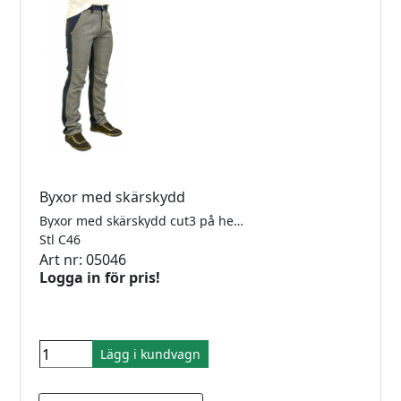
Byxor med skärskydd
Byxor med skärskydd cut3 på hela framsidan. Mycket lätta och bekväma att bära då de väger mindre än ett par jeans
Stl C46
Art nr: 05046
Logga in för pris!
Lägg i kundvagn