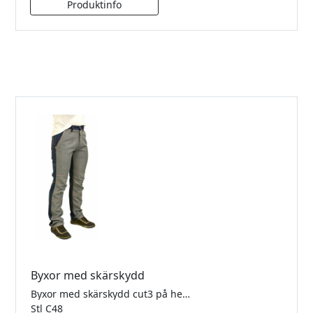
Byxor med skärskydd
Byxor med skärskydd cut3 på hela framsidan. Mycket lätta och bekväma att bära då de väger mindre än ett par jeans
Stl C48