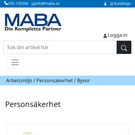
035-135590
info@maba.se
Kundvagn
Logga in
Arbetsmiljö /
Personsäkerhet
/ Byxor
Personsäkerhet