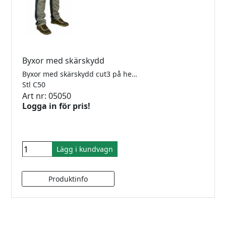
Byxor med skärskydd
Byxor med skärskydd cut3 på hela framsidan. Mycket lätta och bekväma att bära då de väger mindre än ett par jeans
Stl C50
Art nr: 05050
Logga in för pris!
Lägg i kundvagn