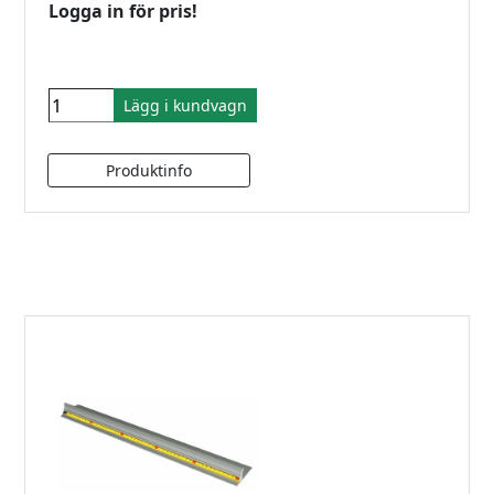
Logga in för pris!
Lägg i kundvagn