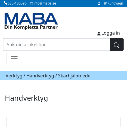
035-135590
info@maba.se
Kundvagn
Logga in
Verktyg /
Handverktyg
/ Skärhjälpmedel
Handverktyg