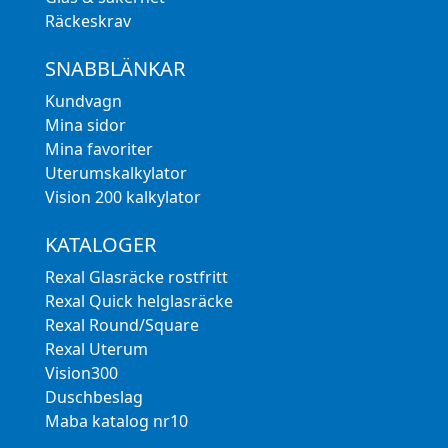
Räckeskrav
SNABBLÄNKAR
Kundvagn
Mina sidor
Mina favoriter
Uterumskalkylator
Vision 200 kalkylator
KATALOGER
Rexal Glasräcke rostfritt
Rexal Quick helglasräcke
Rexal Round/Square
Rexal Uterum
Vision300
Duschbeslag
Maba katalog nr10