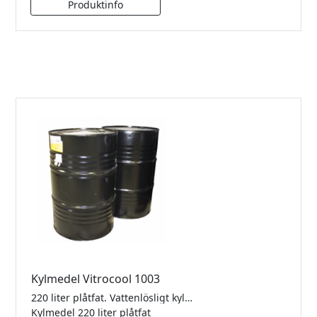
Kylmedel Vitrocool 1003
220 liter plåtfat. Vattenlösligt kylmedel som kyler och smörjer alla typer av diamantverktyg och därigenom minskar slitage och energi samt motverkar korrosion. Biologiskt nedbrytbart. Blandning 2-3%.
Kylmedel 220 liter plåtfat