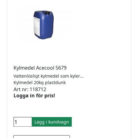
Kylmedel Acecool 5679
Vattenlösligt kylmedel som kyler och smörjer alla typer av diamant-verktyg och därigenom minskar slitage och energi samt motverkar korrosion. Biologiskt nedbrytbart. Blandning 2-3%.
Kylmedel 20kg plastdunk
Art nr: 118712
Logga in för pris!
Lägg i kundvagn