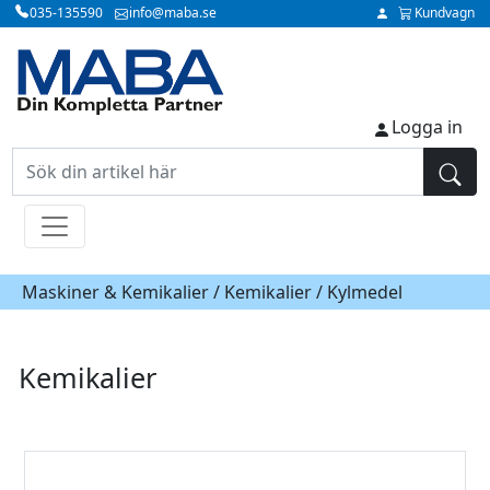
035-135590
info@maba.se
Kundvagn
Logga in
Maskiner & Kemikalier /
Kemikalier
/ Kylmedel
Kemikalier