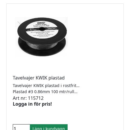
Tavelvajer KWIK plastad
Tavelvajer KWIK plastad i rostfritt stål för låsfärla.
Plastad #3 0.86mm 100 mtr/rulle Klarar 10kg
Art nr: 115712
Logga in för pris!
Lägg i kundvagn