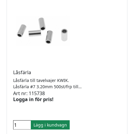
Låsfärla
Låsfärla till tavelvajer KWIK.
Låsfärla #7 3.20mm 500st/frp till vajer #7
Art nr: 115738
Logga in för pris!
Lägg i kundvagn