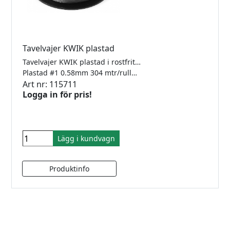
Tavelvajer KWIK plastad
Tavelvajer KWIK plastad i rostfritt stål för låsfärla.
Plastad #1 0.58mm 304 mtr/rulle Klarar 6kg
Art nr: 115711
Logga in för pris!
Lägg i kundvagn