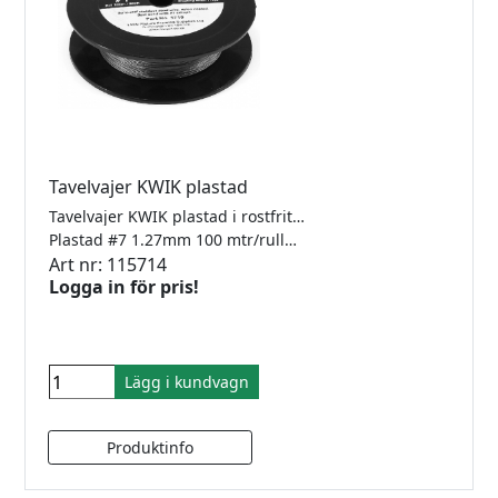
Tavelvajer KWIK plastad
Tavelvajer KWIK plastad i rostfritt stål för låsfärla.
Plastad #7 1.27mm 100 mtr/rulle Klarar 20kg
Art nr: 115714
Logga in för pris!
Lägg i kundvagn