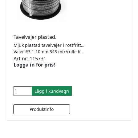
Tavelvajer plastad.
Mjuk plastad tavelvajer i rostfritt stål. För att knytas.
Vajer #3 1.10mm 343 mtr/rulle Klarar 10kg
Art nr: 115731
Logga in för pris!
Lägg i kundvagn