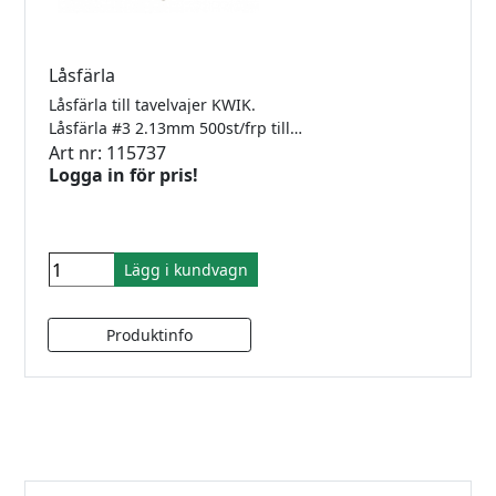
Låsfärla
Låsfärla till tavelvajer KWIK.
Låsfärla #3 2.13mm 500st/frp till vajer #3
Art nr: 115737
Logga in för pris!
Lägg i kundvagn