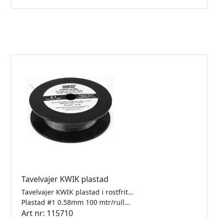
Tavelvajer KWIK plastad
Tavelvajer KWIK plastad i rostfritt stål för låsfärla.
Plastad #1 0.58mm 100 mtr/rulle Klarar 6kg
Art nr: 115710