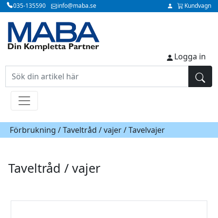
035-135590
info@maba.se
Kundvagn
Logga in
Förbrukning /
Taveltråd / vajer
/ Tavelvajer
Taveltråd / vajer