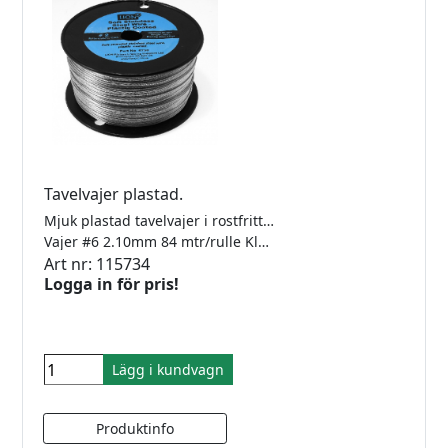
Tavelvajer plastad.
Mjuk plastad tavelvajer i rostfritt stål. För att knytas.
Vajer #6 2.10mm 84 mtr/rulle Klarar 24kg
Art nr: 115734
Logga in för pris!
Lägg i kundvagn