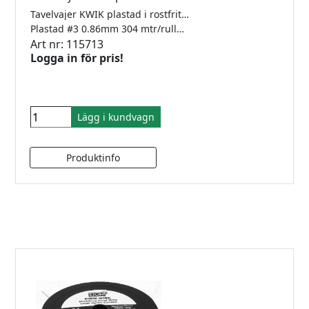
Tavelvajer KWIK plastad i rostfritt stål för låsfärla.
Plastad #3 0.86mm 304 mtr/rulle Klarar 10kg
Art nr: 115713
Logga in för pris!
Lägg i kundvagn