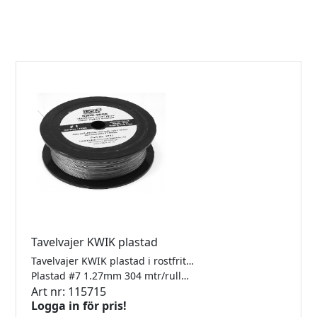
Tavelvajer KWIK plastad
Tavelvajer KWIK plastad i rostfritt stål för låsfärla.
Plastad #7 1.27mm 304 mtr/rulle Klarar 20kg
Art nr: 115715
Logga in för pris!