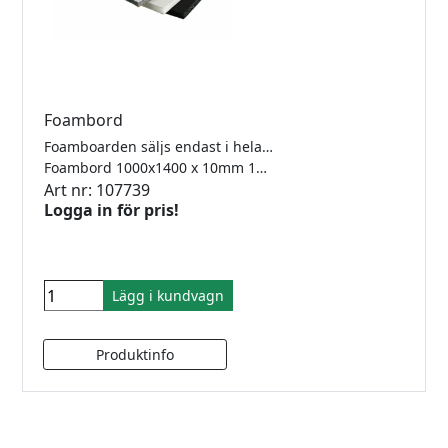
Foambord
Foamboarden säljs endast i hela förpackningar
Foambord 1000x1400 x 10mm 12st/frp Vit
Art nr: 107739
Logga in för pris!
Lägg i kundvagn