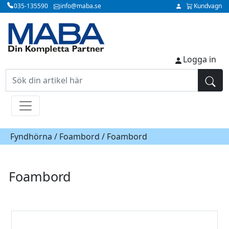
035-135590
info@maba.se
Kundvagn
Logga in
Fyndhörna /
Foambord
/ Foambord
Foambord