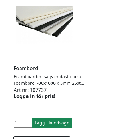
Foambord
Foamboarden säljs endast i hela förpackningar
Foambord 700x1000 x 5mm 25st/frp Vit
Art nr: 107737
Logga in för pris!
Lägg i kundvagn