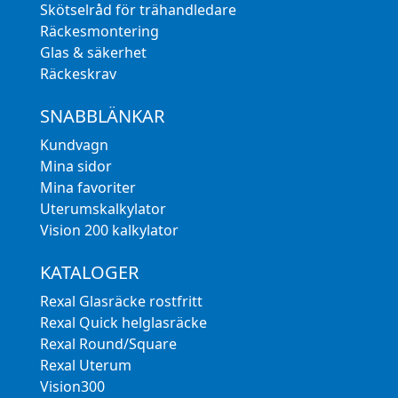
Skötselråd för trähandledare
Räckesmontering
Glas & säkerhet
Räckeskrav
SNABBLÄNKAR
Kundvagn
Mina sidor
Mina favoriter
Uterumskalkylator
Vision 200 kalkylator
KATALOGER
Rexal Glasräcke rostfritt
Rexal Quick helglasräcke
Rexal Round/Square
Rexal Uterum
Vision300