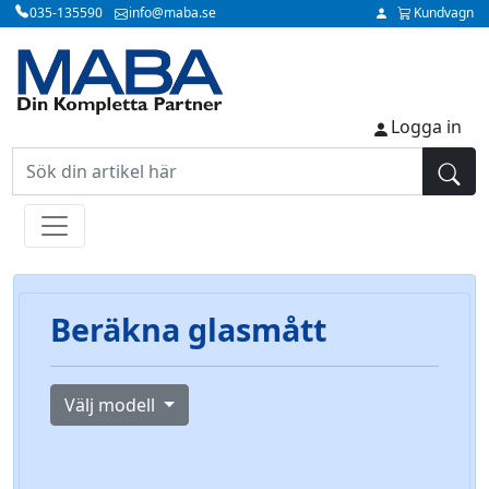
035-135590
info@maba.se
Kundvagn
Logga in
Beräkna glasmått
Välj modell