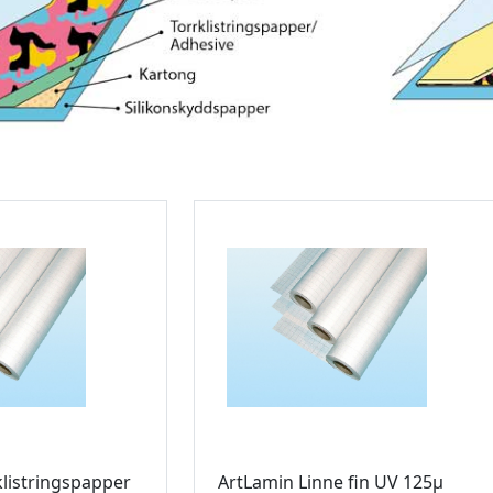
klistringspapper
ArtLamin Linne fin UV 125µ