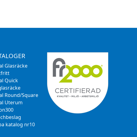
TALOGER
al Glasräcke
fritt
al Quick
glasräcke
al Round/Square
al Uterum
ion300
chbeslag
a katalog nr10