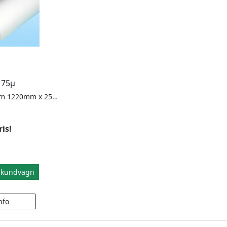
V 75µ
Termoplastisk film 1220mm x 25mtr. Temperatur 90-95°C
ris!
i kundvagn