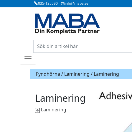
035-135590
info@maba.se
Fyndhörna /
Laminering
/ Laminering
Laminering
Laminering