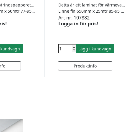
Adhesive/Torrklistringspapperet är pH-neutralt och syrafritt. Det passar utmärkt för montering av posters, foto osv. Levereras på rulle
Detta är ett laminat för värmevakuumpressning som ger en fin linnestrukturerad yta efter laminering. Lämplig arbetstemperatur är 85-95°C. Levereras på rulle
Adhesive 1240mm x 50mtr 77-95 grader
Linne fin 650mm x 25mtr 85-95 grader
Art nr: 107882
ris!
Logga in för pris!
i kundvagn
Lägg i kundvagn