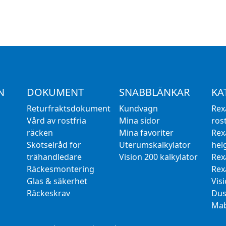
N
DOKUMENT
SNABBLÄNKAR
KA
Returfraktsdokument
Kundvagn
Rex
Vård av rostfria
Mina sidor
rost
räcken
Mina favoriter
Rex
Skötselråd för
Uterumskalkylator
hel
trähandledare
Vision 200 kalkylator
Rex
Räckesmontering
Rex
Glas & säkerhet
Vis
Räckeskrav
Dus
Mab