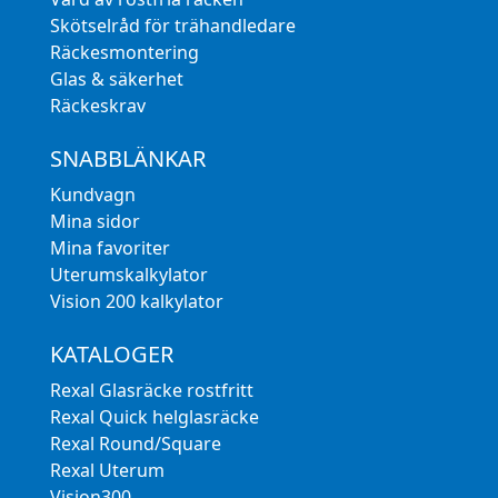
Skötselråd för trähandledare
Räckesmontering
Glas & säkerhet
Räckeskrav
SNABBLÄNKAR
Kundvagn
Mina sidor
Mina favoriter
Uterumskalkylator
Vision 200 kalkylator
KATALOGER
Rexal Glasräcke rostfritt
Rexal Quick helglasräcke
Rexal Round/Square
Rexal Uterum
Vision300