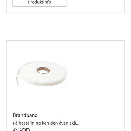
Brandband
På beställning kan den även skäras upp i andra bredder och tjocklekar. 10 meter/rulle.
3×15mm