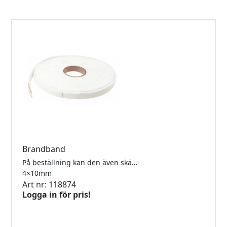
Brandband
På beställning kan den även skäras upp i andra bredder och tjocklekar. 10 meter/rulle.
4×10mm
Art nr: 118874
Logga in för pris!