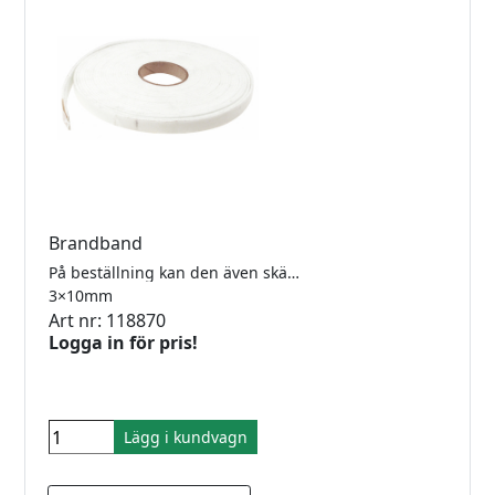
Brandband
På beställning kan den även skäras upp i andra bredder och tjocklekar. 10 meter/rulle.
3×10mm
Art nr: 118870
Logga in för pris!
Lägg i kundvagn