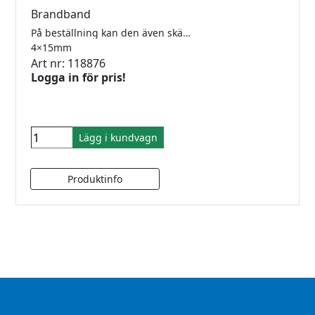
Brandband
På beställning kan den även skäras upp i andra bredder och tjocklekar. 10 meter/rulle.
4×15mm
Art nr: 118876
Logga in för pris!
Lägg i kundvagn