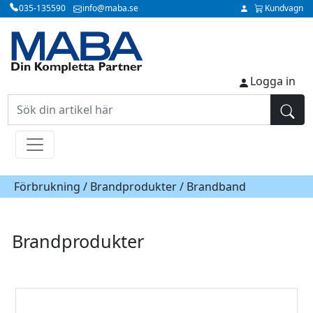
035-135590
info@maba.se
Kundvagn
Logga in
Förbrukning /
Brandprodukter
/ Brandband
Brandprodukter