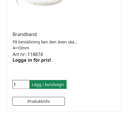
Brandband
På beställning kan den även skäras upp i andra bredder och tjocklekar. 10 meter/rulle.
4×10mm
Art nr: 118874
Logga in för pris!
Lägg i kundvagn