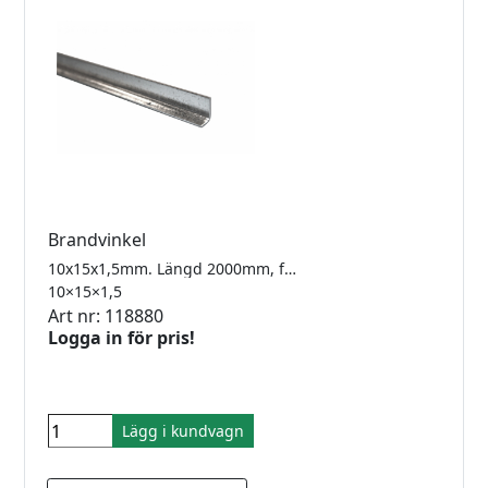
Brandvinkel
10x15x1,5mm. Längd 2000mm, förborrad. Brandvinkeln är i galvaniserad stål
10×15×1,5
Art nr: 118880
Logga in för pris!
Lägg i kundvagn