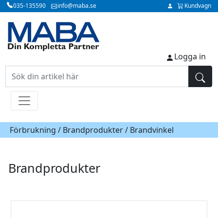
035-135590
info@maba.se
Kundvagn
Logga in
Förbrukning /
Brandprodukter
/ Brandvinkel
Brandprodukter