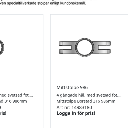
Mittstolpe 986
2 gängade hål, med svetsad fot. 42,4 x 2,0mm
4 gängade hål, med svetsad fot. 42,4 x 2,0mm
tad 316 986mm
Mittstolpe Borstad 316 986mm
0
Art nr: 14983180
ris!
Logga in för pris!