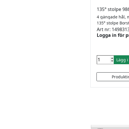
135° stolpe 98
135° stolpe Bo
Art nr: 149831
Logga in för p
Lägg 