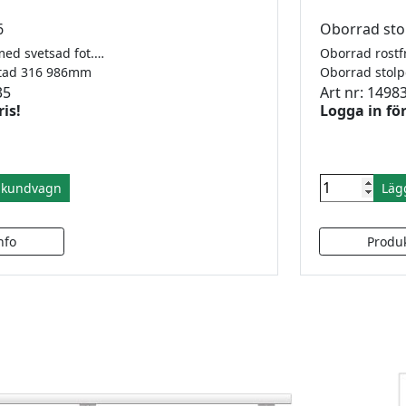
6
Oborrad sto
4 gängade hål, med svetsad fot. 42,4 x 2,0mm
rstad 316 986mm
35
Art nr: 1498
ris!
Logga in för
i kundvagn
Läg