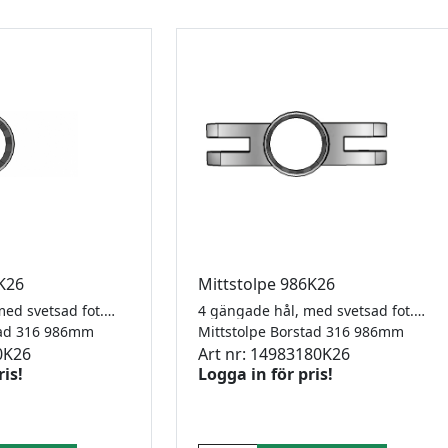
6K26
Mittstolpe 986K26
2 gängade hål, med svetsad fot. 42,4 x 2,0mm för klämfäste modell 26
4 gängade hål, med svetsad fot. 42,4 x 2,0mm för klämfäste modell 26.
tad 316 986mm
Mittstolpe Borstad 316 986mm
0K26
Art nr: 14983180K26
ris!
Logga in för pris!