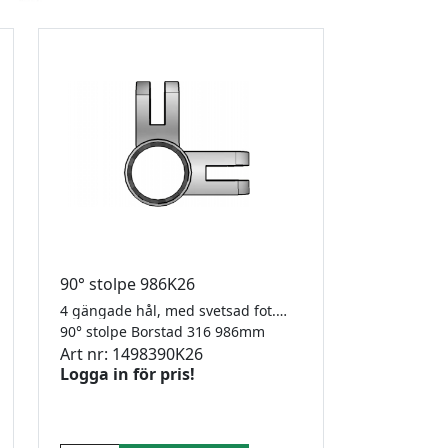
90° stolpe 986K26
4 gängade hål, med svetsad fot. 42,4 x 2,0mm för klämfäste modell 26
90° stolpe Borstad 316 986mm
Art nr: 1498390K26
Logga in för pris!