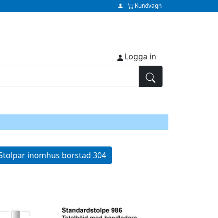
Kundvagn
Logga in
Stolpar inomhus borstad 304