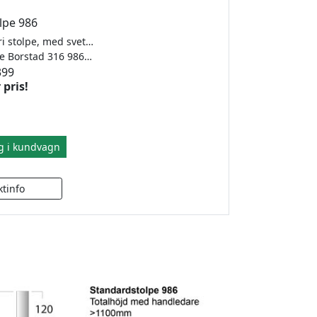
lpe 986
Oborrad rostfri stolpe, med svetsad fot. 42,4 x 2,0mm.
Oborrad stolpe Borstad 316 986mm
399
 pris!
g i kundvagn