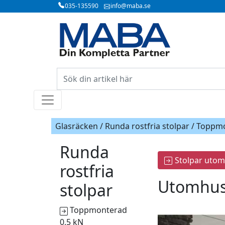
035-135590
info@maba.se
Glasräcken / Runda rostfria stolpar / Toppm
Runda
Stolpar utom
rostfria
Utomhus
stolpar
Toppmonterad
0,5 kN