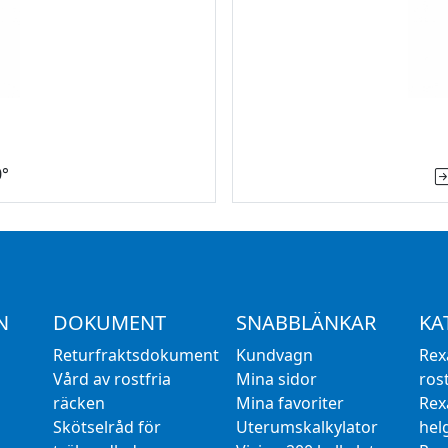
0°
N
DOKUMENT
SNABBLÄNKAR
KA
Returfraktsdokument
Kundvagn
Rex
Vård av rostfria
Mina sidor
rost
räcken
Mina favoriter
Rex
Skötselråd för
Uterumskalkylator
hel