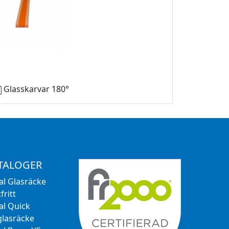
Glasskarvar 180°
TALOGER
al Glasräcke
fritt
al Quick
glasräcke