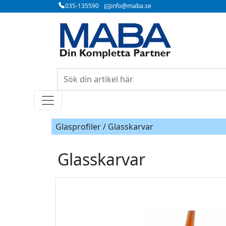
035-135590
info@maba.se
Glasprofiler / Glasskarvar
Glasskarvar