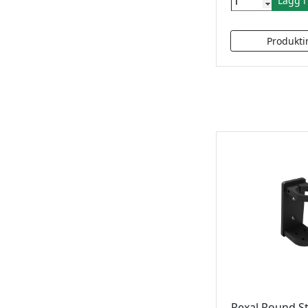
Lägg 
Rexal Round S