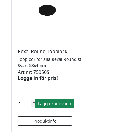
Rexal Round Topplock
Topplock för alla Rexal Round stolpar. För limning mot stolpen. RAL9005 i strukturerad pulverlack.
Svart 53x4mm
Art nr: 75050S
Logga in för pris!
Lägg i kundvagn