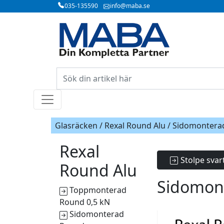
035-135590
info@maba.se
Glasräcken / Rexal Round Alu / Sidomonter
Rexal
Stolpe svar
Round Alu
Sidomon
Toppmonterad
Round 0,5 kN
Sidomonterad