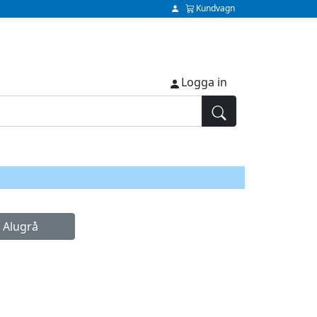
Kundvagn
Logga in
 Alugrå