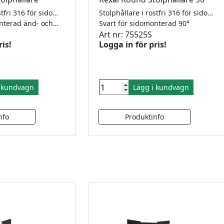
Stolphållare i rostfri 316 för sidomonterad änd- och mittstolpe. RAL9005 i strukturerad pulverlack.
Stolphållare i rostfri 316 för sidomonterad stolpe i 90°. RAL9005 i strukturerad pulverlack.
Svart för sidomonterad änd- och mittstolpe
Svart för sidomonterad 90°
Art nr: 75525S
ris!
Logga in för pris!
i kundvagn
Lägg i kundvagn