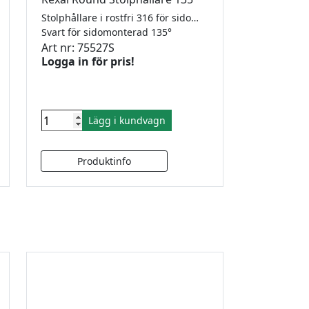
Stolphållare i rostfri 316 för sidomonterad stolpe i 135°. RAL9005 i strukturerad pulverlack.
Svart för sidomonterad 135°
Art nr: 75527S
Logga in för pris!
Lägg i kundvagn