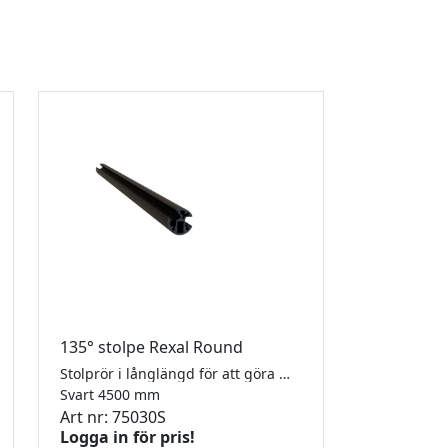
135° stolpe Rexal Round
Stolprör i långlängd för att göra egna stolpar i anpassad längd. Komplettera med fot, gummi och täckskenor. För 8-10,76mm glas. Diameter 50mm. RAL9005 i strukturerad pulverlack.
Svart 4500 mm
Art nr: 75030S
Logga in för pris!