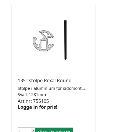
135° stolpe Rexal Round
Stolpe i aluminium för sidomonterat räcke med eller utan handledare. Levereras med 1 täckprofil. För 8-10,76mm glas. Diameter 50mm. Höjd från golv 1100 mm. RAL9005 i strukturerad pulverlack. Ej belastningstestat.
Svart 1281mm
Art nr: 75510S
Logga in för pris!