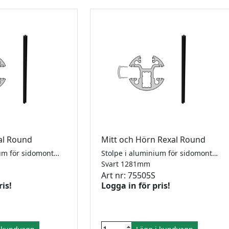
al Round
Mitt och Hörn Rexal Round
Stolpe i aluminium för sidomonterat räcke med eller utan handledare. Levereras med 2 täckprofiler. För 8-10,76mm glas. Diameter 50mm. Höjd från golv 1100 mm. RAL9005 i strukturerad pulverlack. Ej belastningstestat.
Stolpe i aluminium för sidomonterat räcke med eller utan handledare. Levereras med 1 täckprofil. För 8-10,76mm glas. Diameter 50mm. Höjd från golv 1100 mm. RAL9005 i strukturerad pulverlack. Ej belastningstestat.
Svart 1281mm
Art nr: 75505S
ris!
Logga in för pris!