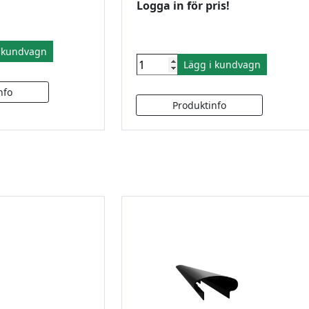
Logga in för pris!
i kundvagn
Lägg i kundvagn