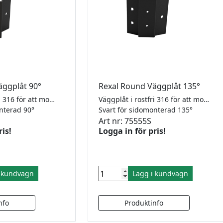
äggplåt 90°
Rexal Round Väggplåt 135°
Väggplåt i rostfri 316 för att montera en stolpe i ytterhörn 90°. RAL9005 i strukturerad pulverlack.
Väggplåt i rostfri 316 för att montera en stolpe i ytterhörn 135°. RAL9005 i strukturerad pulverlack.
onterad 90°
Svart för sidomonterad 135°
Art nr: 75555S
ris!
Logga in för pris!
i kundvagn
Lägg i kundvagn