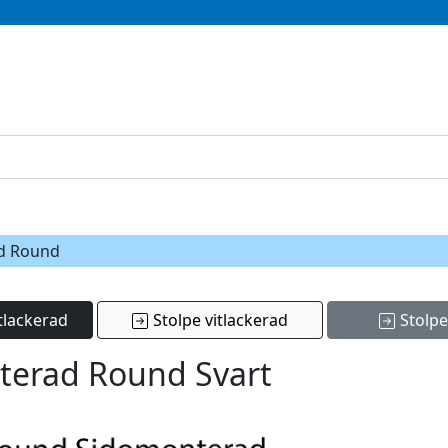
ad Round
tlackerad
Stolpe vitlackerad
Stolpe
terad Round Svart