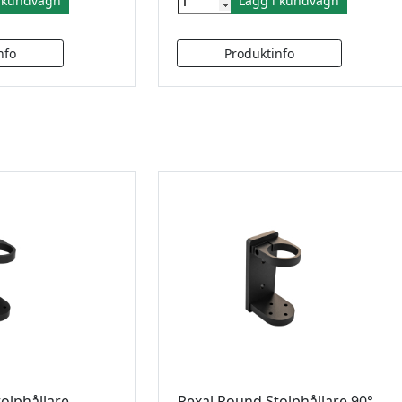
i kundvagn
Lägg i kundvagn
tolphållare
Rexal Round Stolphållare 90°