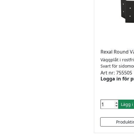
Rexal Round V
Svart för sidom
Art nr: 75550S
Logga in för p
Lägg 