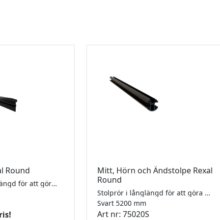
xal Round
Mitt, Hörn och Ändstolpe Rexal
Round
Täckprofil i långlängd för att göra egna stolpar i anpassad längd. Passar alla Rexal Round stolpar. RAL9005 i strukturerad pulverlack.
Stolprör i långlängd för att göra egna stolpar i anpassad längd. Komplettera med fot, gummi och täckskenor. För 8-10,76mm glas. Diameter 50mm. RAL9005 i strukturerad pulverlack.
Svart 5200 mm
Art nr: 75020S
ris!