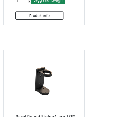
Lägg i kundvagn
Rexal Round Stolphållare 135°