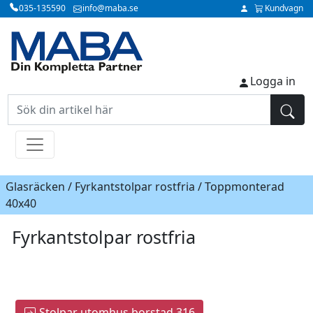
035-135590
info@maba.se
Kundvagn
Logga in
Glasräcken / Fyrkantstolpar rostfria / Toppmonterad
40x40
Fyrkantstolpar rostfria
Stolpar utomhus borstad 316