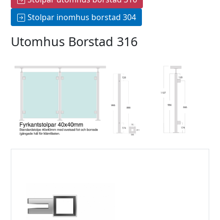
Stolpar inomhus borstad 304
Utomhus Borstad 316