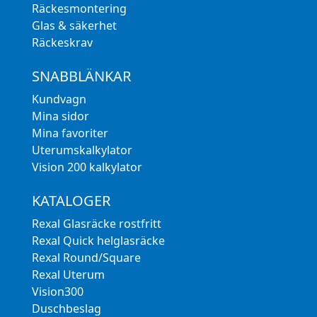
Räckesmontering
Glas & säkerhet
Räckeskrav
SNABBLÄNKAR
Kundvagn
Mina sidor
Mina favoriter
Uterumskalkylator
Vision 200 kalkylator
KATALOGER
Rexal Glasräcke rostfritt
Rexal Quick helglasräcke
Rexal Round/Square
Rexal Uterum
Vision300
Duschbeslag