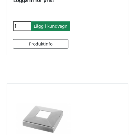
Logga in för pris!
Lägg i kundvagn