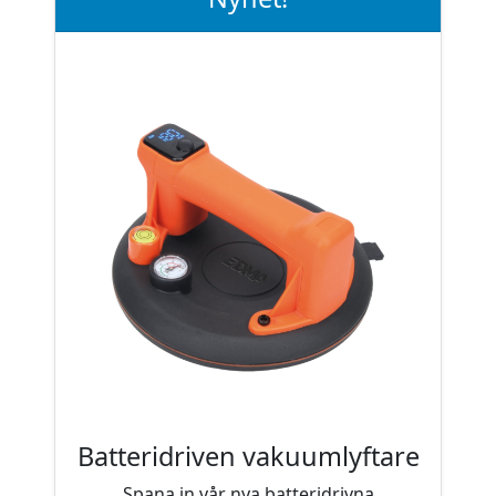
Batteridriven vakuumlyftare
Spana in vår nya batteridrivna