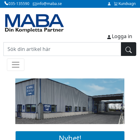
035-135590
info@maba.se
Kundvagn
Logga in
Nyhet!