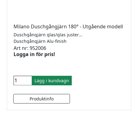
Milano Duschgångjärn 180° - Utgående modell
Duschgångjärn glas/glas justerbara med rundad och fasad kant. Mässing gångjärn till 6-12mm´s glas. Självstängande. Justerbar vinkel. Max 40kg/par.
Duschgångjärn Alu-finish
Art nr: 952006
Logga in för pris!
Lägg i kundvagn