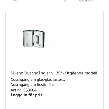
Milano Duschgångjärn 135° - Utgående modell
Duschgångjärn glas/glas justerbara med rundad och fasad kant. Mässing gångjärn till 6-12mm´s glas. självstängande från 15°. Justerbar vinkel. Max 40kg/par.
Duschgångjärn Rostfri finish
Art nr: 953004
Logga in för pris!