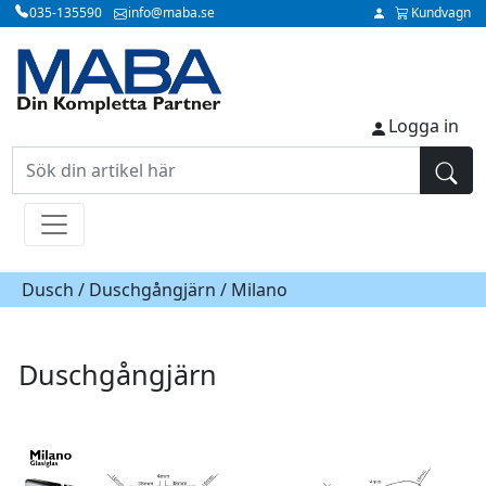
035-135590
info@maba.se
Kundvagn
Logga in
Dusch /
Duschgångjärn
/ Milano
Duschgångjärn