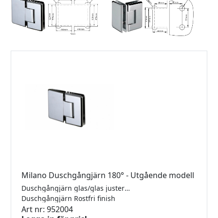
Milano Duschgångjärn 180° - Utgående modell
Duschgångjärn glas/glas justerbara med rundad och fasad kant. Mässing gångjärn till 6-12mm´s glas. självstängande från 15°. Justerbar vinkel. Max 40kg/par.
Duschgångjärn Rostfri finish
Art nr: 952004