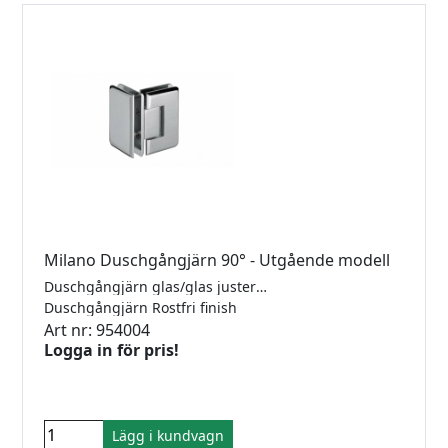
Milano Duschgångjärn 90° - Utgående modell
Duschgångjärn glas/glas justerbara med rundad och fasad kant. Mässing gångjärn till 6-12mm´s glas. självstängande från 15°. Justerbar vinkel. Max 40kg/par.
Duschgångjärn Rostfri finish
Art nr: 954004
Logga in för pris!
Lägg i kundvagn