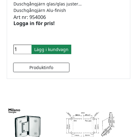
Duschgångjärn glas/glas justerbara med rundad och fasad kant. Mässing gångjärn till 6-12mm´s glas. Självstängande. Justerbar vinkel. Max 40kg/par.
Duschgångjärn Alu-finish
Art nr: 954006
Logga in för pris!
Lägg i kundvagn