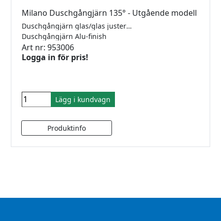
Milano Duschgångjärn 135° - Utgående modell
Duschgångjärn glas/glas justerbara med rundad och fasad kant. Mässing gångjärn till 6-12mm´s glas. självstängande från 15°. Justerbar vinkel. Max 40kg/par.
Duschgångjärn Alu-finish
Art nr: 953006
Logga in för pris!
Lägg i kundvagn