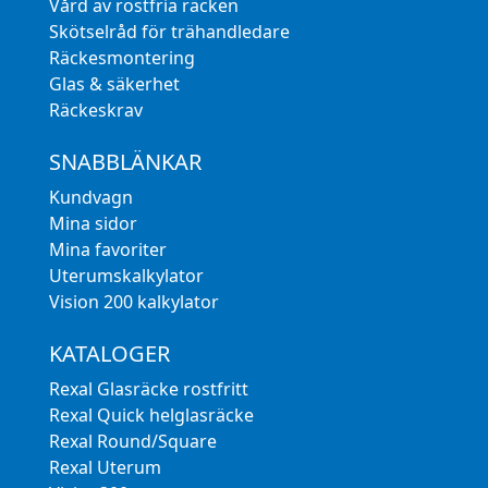
Vård av rostfria räcken
Skötselråd för trähandledare
Räckesmontering
Glas & säkerhet
Räckeskrav
SNABBLÄNKAR
Kundvagn
Mina sidor
Mina favoriter
Uterumskalkylator
Vision 200 kalkylator
KATALOGER
Rexal Glasräcke rostfritt
Rexal Quick helglasräcke
Rexal Round/Square
Rexal Uterum