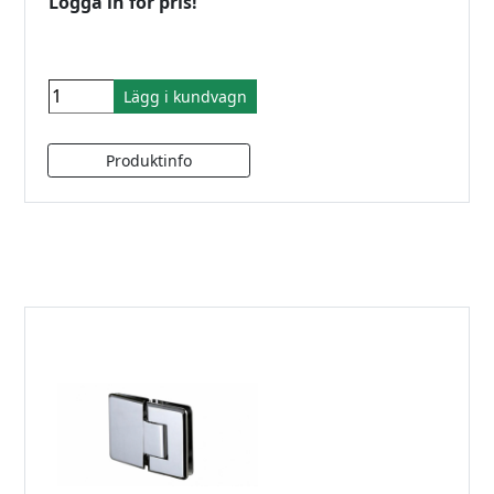
Logga in för pris!
Lägg i kundvagn