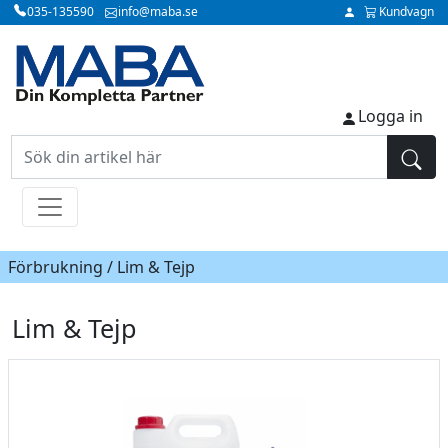
035-135590
info@maba.se
Kundvagn
Logga in
Förbrukning / Lim & Tejp
Lim & Tejp