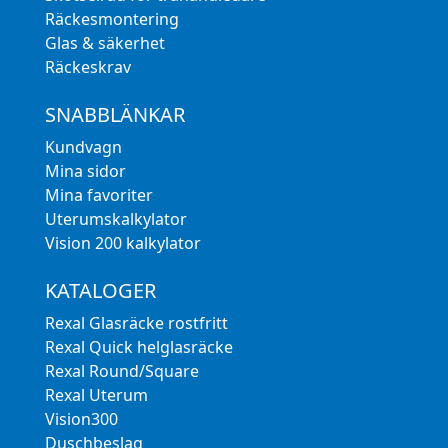
Räckesmontering
Glas & säkerhet
Räckeskrav
SNABBLÄNKAR
Kundvagn
Mina sidor
Mina favoriter
Uterumskalkylator
Vision 200 kalkylator
KATALOGER
Rexal Glasräcke rostfritt
Rexal Quick helglasräcke
Rexal Round/Square
Rexal Uterum
Vision300
Duschbeslag