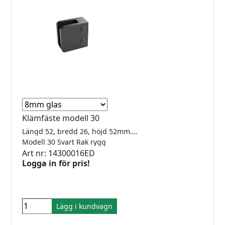
Klämfäste modell 30
Längd 52, bredd 26, höjd 52mm. För 8-12.76mm glas. RAL9005 svart pulverlack. Underplatta ingår.
Modell 30 Svart Rak rygg
Art nr: 14300016ED
Logga in för pris!
Lägg i kundvagn