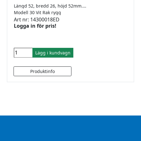
Längd 52, bredd 26, höjd 52mm. För 8-12.76mm glas. RAL9016 Vit pulverlack. Underplatta ingår.
Modell 30 Vit Rak rygg
Art nr: 14300018ED
Logga in för pris!
Lägg i kundvagn