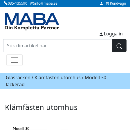
035-135590
info@maba.se
Kundvagn
Logga in
Glasräcken /
Klämfästen utomhus
/ Modell 30
lackerad
Klämfästen utomhus