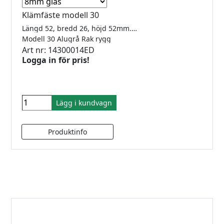
Klämfäste modell 30
Längd 52, bredd 26, höjd 52mm. För 8-12.76mm glas. Sidenmatt pulverlack. Ej RAL-bestämd men är mest lik RAL9006. Underplatta ingår.
Modell 30 Alugrå Rak rygg
Art nr: 14300014ED
Logga in för pris!
Lägg i kundvagn