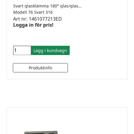
Svart glasklämma 180° glas/glas för 8-12.76mm glas. Rostfritt 316.
Modell 76 Svart 316
Art nr: 1461077213ED
Logga in för pris!
Lägg i kundvagn