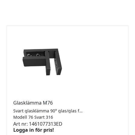
Glasklämma M76
Svart glasklämma 90° glas/glas för 8-12.76mm glas. Rostfritt 316.
Modell 76 Svart 316
Art nr: 1461077313ED
Logga in för pris!