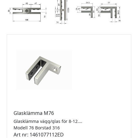
Glasklämma M76
Glasklämma vägg/glas för 8-12.76mm glas. Rostfritt 316.
Modell 76 Borstad 316
Art nr: 1461077112ED