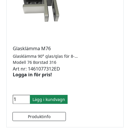
Glasklämma M76
Glasklämma 90° glas/glas för 8-12.76mm glas. Rostfritt 316.
Modell 76 Borstad 316
Art nr: 1461077312ED
Logga in för pris!
Lägg i kundvagn