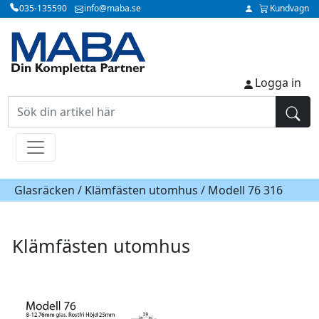
035-135590
info@maba.se
Kundvagn
Logga in
Glasräcken /
Klämfästen utomhus
/ Modell 76 316
Klämfästen utomhus