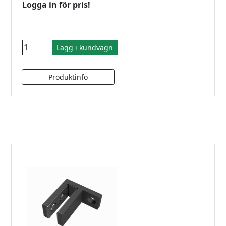
Logga in för pris!
Lägg i kundvagn