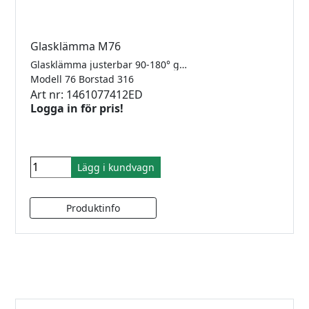
Glasklämma M76
Glasklämma justerbar 90-180° glas/glas för 8-12.76mm glas. Rostfritt 316.
Modell 76 Borstad 316
Art nr: 1461077412ED
Logga in för pris!
Lägg i kundvagn