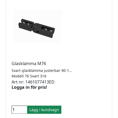
Glasklämma M76
Svart glasklämma justerbar 90-180° glas/glas för 8-12.76mm glas. Rostfritt 316.
Modell 76 Svart 316
Art nr: 1461077413ED
Logga in för pris!
Lägg i kundvagn