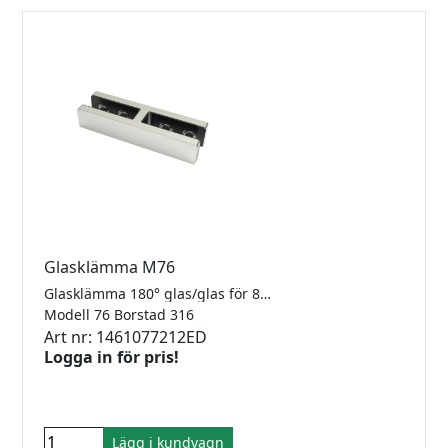
Glasklämma M76
Glasklämma 180° glas/glas för 8-12.76mm glas. Rostfritt 316.
Modell 76 Borstad 316
Art nr: 1461077212ED
Logga in för pris!
Lägg i kundvagn