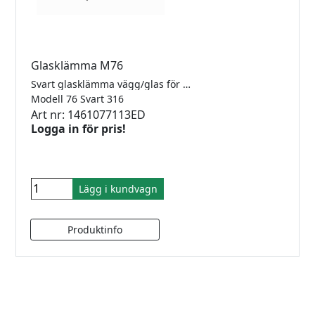
Glasklämma M76
Svart glasklämma vägg/glas för 8-12.76mm glas. Rostfritt 316.
Modell 76 Svart 316
Art nr: 1461077113ED
Logga in för pris!
Lägg i kundvagn