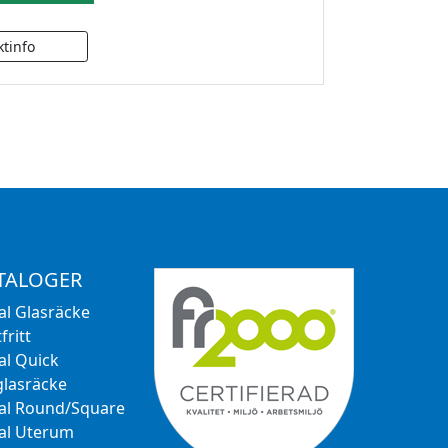
TALOGER
al Glasräcke
fritt
al Quick
glasräcke
al Round/Square
al Uterum