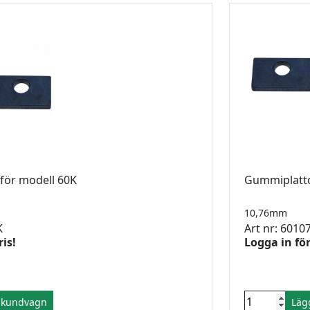
för modell 60K
Gummiplatto
10,76mm
K
Art nr: 6010
ris!
Logga in för
i kundvagn
Läg