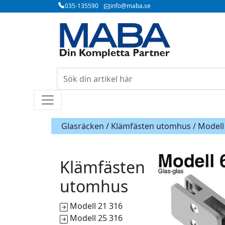
035-135590
info@maba.se
Glasräcken /
Klämfästen utomhus
/ Modell
Klämfästen
utomhus
Modell 21 316
Modell 25 316