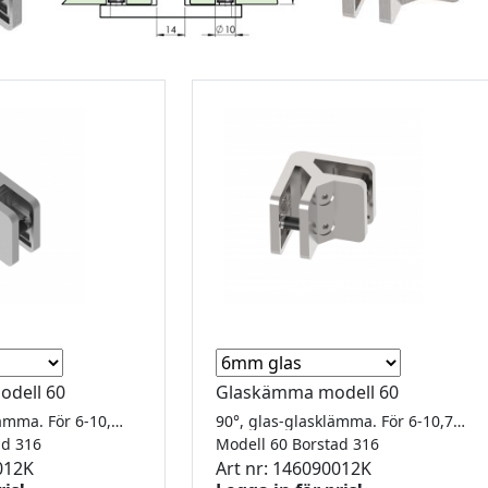
odell 60
Glaskämma modell 60
180° glas-glasklämma. För 6-10,76mm glas.
90°, glas-glasklämma. För 6-10,76mm glas.
tad 316
Modell 60 Borstad 316
012K
Art nr: 146090012K