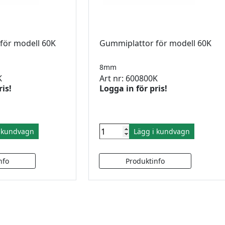
för modell 60K
Gummiplattor för modell 60K
8mm
K
Art nr: 600800K
ris!
Logga in för pris!
i kundvagn
Lägg i kundvagn