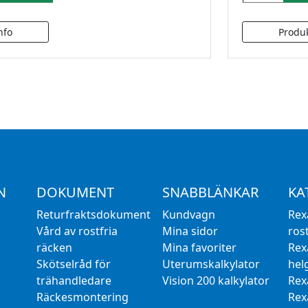
N
DOKUMENT
SNABBLÄNKAR
KA
Returfraktsdokument
Kundvagn
Rex
Vård av rostfria
Mina sidor
rost
räcken
Mina favoriter
Rex
Skötselråd för
Uterumskalkylator
hel
trähandledare
Vision 200 kalkylator
Rex
Räckesmontering
Rex