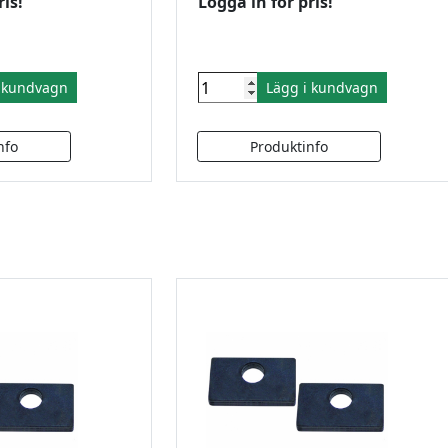
ris!
Logga in för pris!
i kundvagn
Lägg i kundvagn