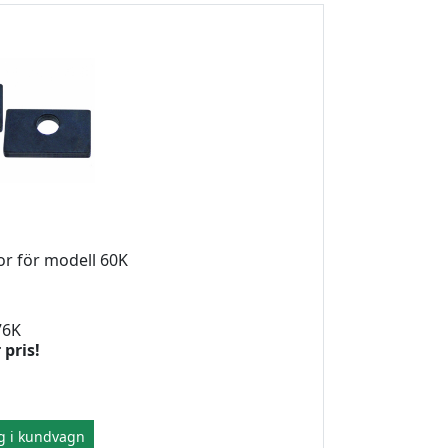
r för modell 60K
76K
 pris!
g i kundvagn