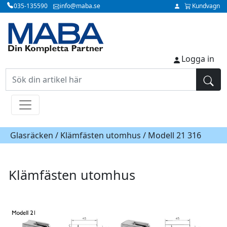
035-135590
info@maba.se
Kundvagn
Logga in
Glasräcken /
Klämfästen utomhus
/ Modell 21 316
Klämfästen utomhus