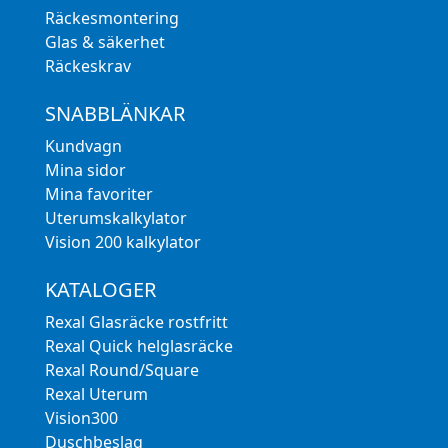
Räckesmontering
Glas & säkerhet
Räckeskrav
SNABBLÄNKAR
Kundvagn
Mina sidor
Mina favoriter
Uterumskalkylator
Vision 200 kalkylator
KATALOGER
Rexal Glasräcke rostfritt
Rexal Quick helglasräcke
Rexal Round/Square
Rexal Uterum
Vision300
Duschbeslag