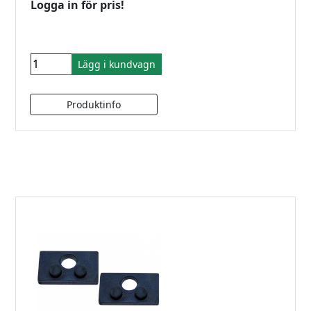
Logga in för pris!
Lägg i kundvagn