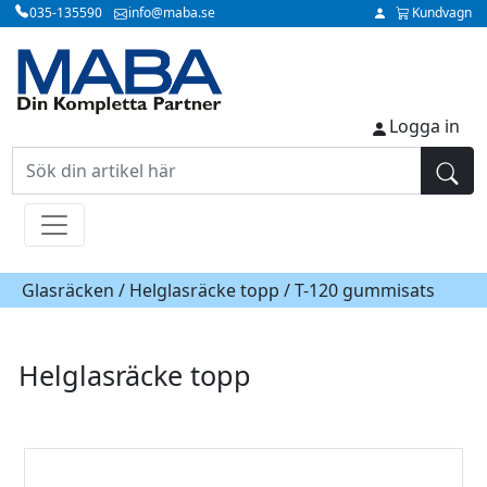
035-135590
info@maba.se
Kundvagn
Logga in
Glasräcken /
Helglasräcke topp
/ T-120 gummisats
Helglasräcke topp