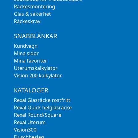
Räckesmontering
Glas & säkerhet
Räckeskrav
SNABBLÄNKAR
Kundvagn
Mina sidor
Mina favoriter
Uterumskalkylator
Vision 200 kalkylator
KATALOGER
Rexal Glasräcke rostfritt
Rexal Quick helglasräcke
Rexal Round/Square
Rexal Uterum
Vision300
Duschbeslag