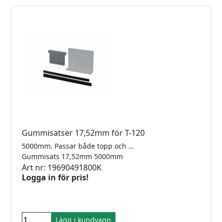
Gummisatser 17,52mm för T-120
5000mm. Passar både topp och sidomonterad T120
Gummisats 17,52mm 5000mm
Art nr: 19690491800K
Logga in för pris!
Lägg i kundvagn