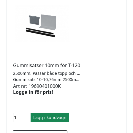
Gummisatser 10mm för T-120
2500mm. Passar både topp och sidomonterad T120
Gummisats 10-10,76mm 2500mm
Art nr: 19690401000K
Logga in för pris!
Lägg i kundvagn