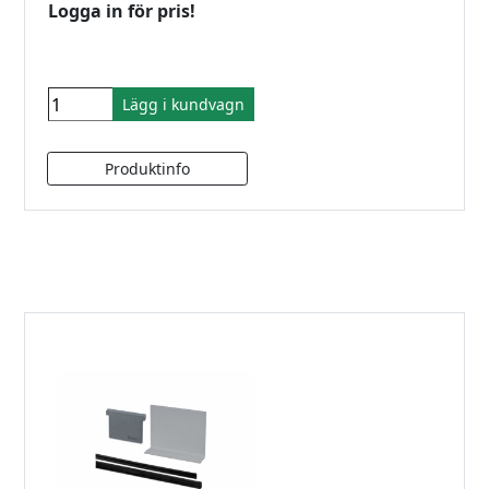
Logga in för pris!
Lägg i kundvagn