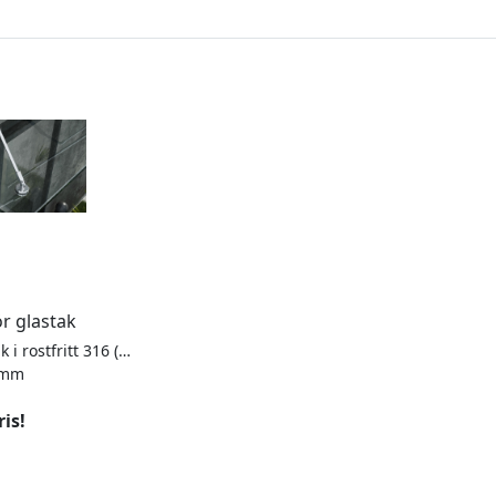
ör glastak
Beslag för glastak i rostfritt 316 (V4A). För laminerat säkerhetsglas 17,52 (ingår ej). Innehåller: 1 stag, 1 väggfäste och 1 glasfäste. Åtgång 1 stag per meter.
50mm
ris!