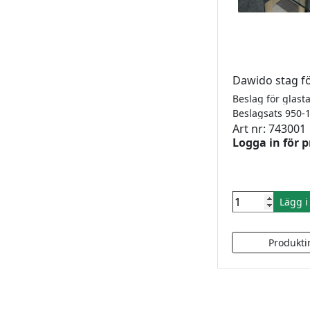
Dawido stag f
Beslagsats 95
Art nr: 743001
Logga in för p
Lägg 