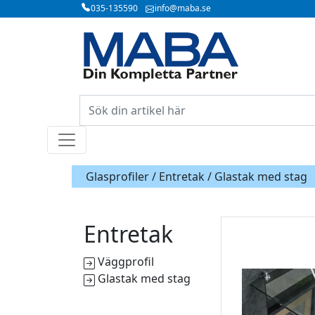
035-135590
info@maba.se
Glasprofiler /
Entretak
/ Glastak med stag
Entretak
Väggprofil
Glastak med stag