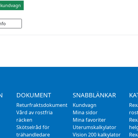
i kundvagn
N
DOKUMENT
SNABBLÄNKAR
KA
Returfraktsdokument
Kundvagn
Rex
Vård av rostfria
Mina sidor
rost
räcken
Mina favoriter
Rex
Skötselråd för
Uterumskalkylator
hel
trähandledare
Vision 200 kalkylator
Rex