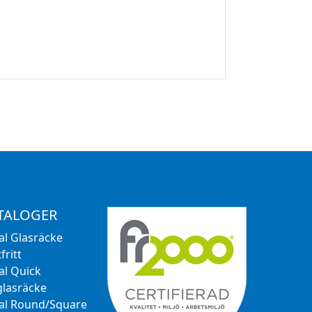
TALOGER
al Glasräcke
fritt
al Quick
glasräcke
al Round/Square