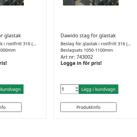
ör glastak
Dawido stag för glastak
Beslag för glastak i rostfritt 316 (V4A). För laminerat säkerhetsglas 17,52 (ingår ej). Innehåller: 1 stag, 1 väggfäste och 1 glasfäste. Åtgång 1 stag per meter.
Beslag för glastak i rostfritt 316 (V4A). För laminerat säkerhetsglas 17,52 (ingår ej). Innehåller: 1 stag, 1 väggfäste och 1 glasfäste. Åtgång 1 stag per meter.
0-1000mm
Beslagsats 1050-1100mm
Art nr: 743002
ris!
Logga in för pris!
i kundvagn
Lägg i kundvagn