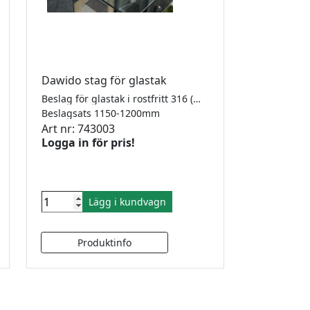
Dawido stag för glastak
Beslag för glastak i rostfritt 316 (V4A). För laminerat säkerhetsglas 17,52 (ingår ej). Innehåller: 1 stag, 1 väggfäste och 1 glasfäste. Åtgång 1 stag per meter.
Beslagsats 1150-1200mm
Art nr: 743003
Logga in för pris!
Lägg i kundvagn