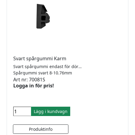
Svart spårgummi Karm
Svart spårgummi endast för dörrkarm Vision 300. För glas 8-10,76mm glas.
Spårgummi svart 8-10.76mm
Art nr: 70081S
Logga in för pris!
Lägg i kundvagn