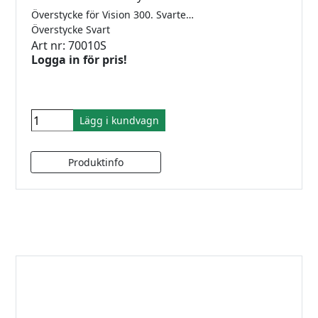
Överstycke för Vision 300. Svarteloxerad, För 10mm glas.
Överstycke Svart
Art nr: 70010S
Logga in för pris!
Lägg i kundvagn