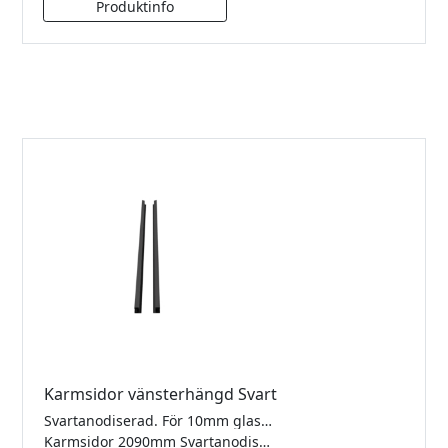
Karmsidor vänsterhängd Svart
Svartanodiserad. För 10mm glas. Förberett för gångjärn och låsbleck. Lev. inkl mont.sats, tätningslist för dörrbladet och spårgummi för fastglassidan. Kilgummi för fastglassidan beställs separat beroende på glastjocklek.
Karmsidor 2090mm Svartanodiserad Vänster