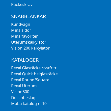
Räckeskrav
SNABBLÄNKAR
Kundvagn
Mina sidor
Mina favoriter
Uterumskalkylator
Vision 200 kalkylator
KATALOGER
Rexal Glasräcke rostfritt
Rexal Quick helglasräcke
Rexal Round/Square
Rexal Uterum
Vision300
Duschbeslag
Maba katalog nr10