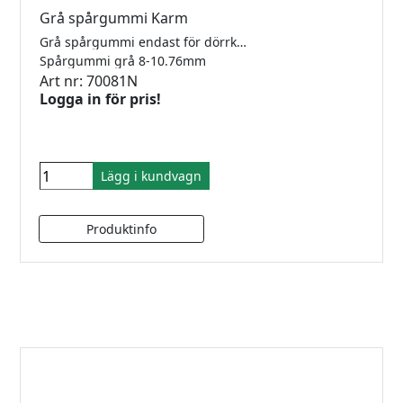
Grå spårgummi Karm
Grå spårgummi endast för dörrkarm Vision 300. För glas 8-10,76mm glas.
Spårgummi grå 8-10.76mm
Art nr: 70081N
Logga in för pris!
Lägg i kundvagn