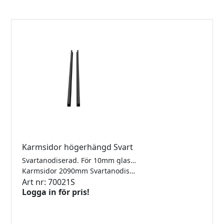
Karmsidor högerhängd Svart
Svartanodiserad. För 10mm glas. Förberett för gångjärn och låsbleck. Lev. inkl mont.sats, tätningslist för dörrbladet och spårgummi för fastglassidan. Kilgummi för fastglassidan beställs separat beroende på glastjocklek.
Karmsidor 2090mm Svartanodiserad Höger
Art nr: 70021S
Logga in för pris!