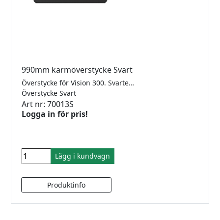
990mm karmöverstycke Svart
Överstycke för Vision 300. Svarteloxerad, För 10mm glas.
Överstycke Svart
Art nr: 70013S
Logga in för pris!
Lägg i kundvagn