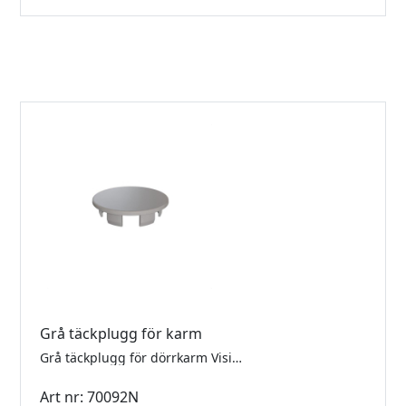
Grå täckplugg för karm
Grå täckplugg för dörrkarm Vision300. Används då man vill fästa karmsidan direkt mot trävägg och dölja infästningshålen. Ytterdiameter 16mm. Borrhål 12mm.
Art nr: 70092N