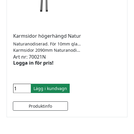
Karmsidor högerhängd Natur
Naturanodiserad. För 10mm glas. Förberett för gångjärn och låsbleck. Lev. inkl mont.sats, tätningslist för dörrbladet och spårgummi för fastglassidan. Kilgummi för fastglassidan beställs separat beroende på glastjocklek.
Karmsidor 2090mm Naturanodiserad Höger
Art nr: 70021N
Logga in för pris!
Lägg i kundvagn