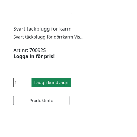
Svart täckplugg för karm
Svart täckplugg för dörrkarm Vision300. Används då man vill fästa karmsidan direkt mot trävägg och dölja infästningshålen. Ytterdiameter 16mm. Borrhål 12mm.
Art nr: 70092S
Logga in för pris!
Lägg i kundvagn