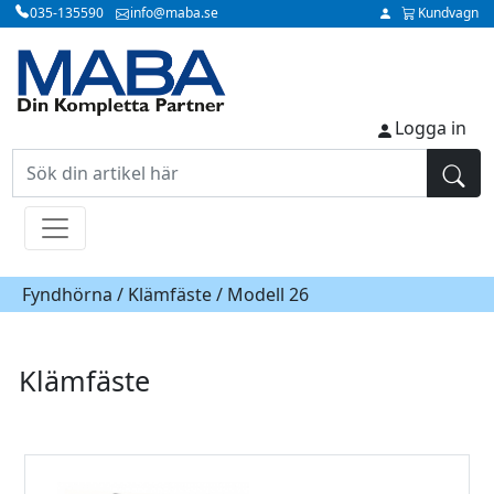
035-135590
info@maba.se
Kundvagn
Logga in
Fyndhörna /
Klämfäste
/ Modell 26
Klämfäste