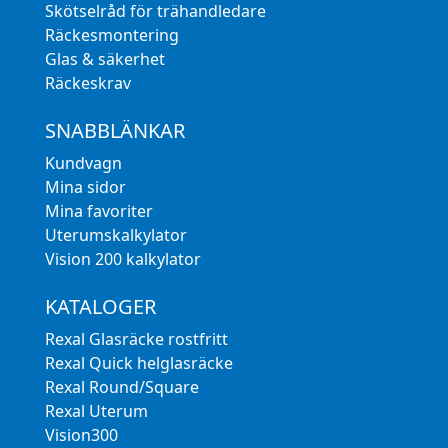
Skötselråd för trähandledare
Räckesmontering
Glas & säkerhet
Räckeskrav
SNABBLÄNKAR
Kundvagn
Mina sidor
Mina favoriter
Uterumskalkylator
Vision 200 kalkylator
KATALOGER
Rexal Glasräcke rostfritt
Rexal Quick helglasräcke
Rexal Round/Square
Rexal Uterum
Vision300