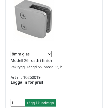
Modell 26 rostfri finish
Rak rygg. Längd 55, bredd 35, höjd 55mm. Zink för inomhusbruk. För 10.76-12,76mm glas. Säkerhetsplatta ingår. Utförsäljning, gummi finns kvar för 10,76 - 12 - 12,76
Art nr: 10260019
Logga in för pris!
Lägg i kundvagn