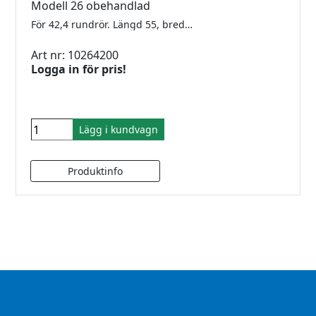
Modell 26 obehandlad
För 42,4 rundrör. Längd 55, bredd 35, höjd 55mm. För 10.76-12,76mm glas. Säkerhetsplatta ingår. Utförsäljning, gummi finns kvar för 10,76 - 12 - 12,76
Art nr: 10264200
Logga in för pris!
Lägg i kundvagn